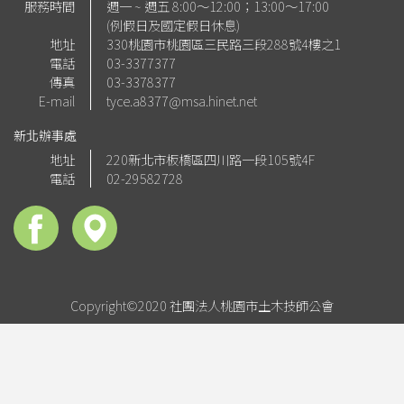
服務時間
週一 ~ 週五 8:00～12:00；13:00～17:00
(例假日及國定假日休息)
地址
330桃園市桃園區三民路三段288號4樓之1
電話
03-3377377
傳真
03-3378377
E-mail
tyce.a8377@msa.hinet.net
新北辦事處
地址
220新北市板橋區四川路一段105號4F
電話
02-29582728
Copyright©2020 社團法人桃園市土木技師公會