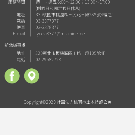
服務時間
週一 ~ 週五 8:00～12:00；13:00～17:00
(例假日及國定假日休息)
地址
330桃園市桃園區三民路三段288號4樓之1
電話
03-3377377
傳真
03-3378377
E-mail
tyce.a8377@msa.hinet.net
新北辦事處
地址
220新北市板橋區四川路一段105號4F
電話
02-29582728
Copyright©2020 社團法人桃園市土木技師公會