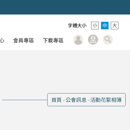
字體大小
小
中
大
會
會員登入
聯絡我們
搜
心
會員專區
下載專區
首頁
公會訊息
活動花絮相簿