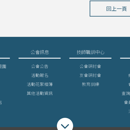
回上一頁
公會訊息
技師職訓中心
範圍
公會公告
公會研討會
活動報名
友會研討會
活動花絮相簿
教育訓練
其他活動資訊
查
店
會
收合footer選單