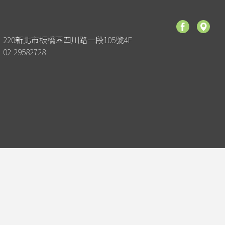
220新北市板橋區四川路一段105號4F
02-29582728