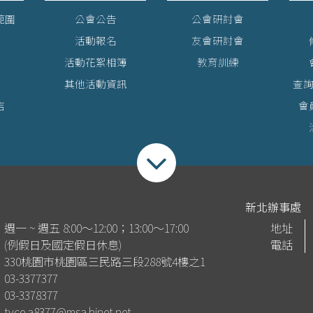
範圍
公會公告
公會研討會
活動報名
友會研討會
活動花絮相簿
教育訓練
其他活動資訊
查
店
會
收合footer選單
新北辦事處
週一 ~ 週五 8:00～12:00；13:00～17:00
地址
(例假日及國定假日休息)
電話
330桃園市桃園區三民路三段288號4樓之1
03-3377377
03-3378377
tyce.a8377@msa.hinet.net