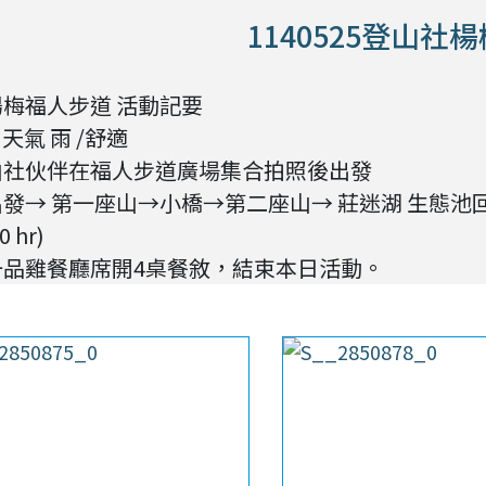
1140525登山社
楊梅福人步道 活動記要
日) 天氣 雨 /舒適
山社伙伴在福人步道廣場集合拍照後出發
發→ 第一座山→小橋→第二座山→ 莊迷湖 生態池
 hr)
一品雞餐廳席開4桌餐敘，
結束本日活動。