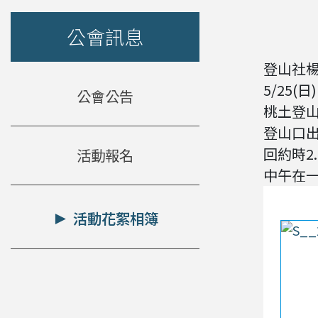
公會訊息
登山社
5/25(
公會公告
桃土登
登山口出
回約時2.0
活動報名
中午在
活動花絮相簿