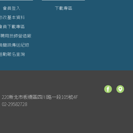
會員登入
下載專區
修改基本資料
會員下載專區
詢聘用技師營造廠
員簡訊傳送紀錄
活動報名查詢
220新北市板橋區四川路一段105號4F
02-29582728