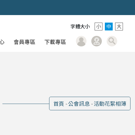
字體大小
小
中
大
會
會員登入
聯絡我們
搜
心
會員專區
下載專區
首頁
公會訊息
活動花絮相簿